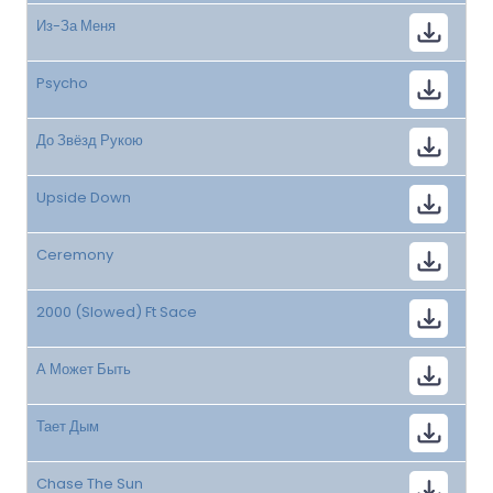
Из-За Меня
Psycho
До Звёзд Рукою
Upside Down
Ceremony
2000 (Slowed) Ft Sace
А Может Быть
Тает Дым
Chase The Sun