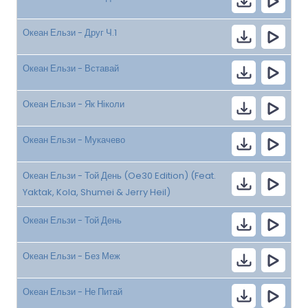
Океан Ельзи - Друг Ч.1
Океан Ельзи - Вставай
Океан Ельзи - Як Ніколи
Океан Ельзи - Мукачево
Океан Ельзи - Той День (Oe30 Edition) (Feat.
Yaktak, Kola, Shumei & Jerry Heil)
Океан Ельзи - Той День
Океан Ельзи - Без Меж
Океан Ельзи - Не Питай