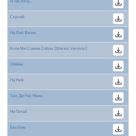
Я Так Хочу...
Стріляй
На Лінії Вогню
Коли Ми Станем Собою (Stereo Version)
Обійми
На Небі
Там, Де Нас Нема
Не Питай
Без Бою